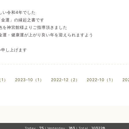
しい令和4年でした
「金運」の縁起之書です
色を神宮館様よりご指導頂きました
金運・健康運が上がり良い年を迎えられますよう
い申し上げます
（1）
2023-10（1）
2022-12（2）
2022-10（1）
20
Today :
75
| Yesterday :
183
| Total :
103228